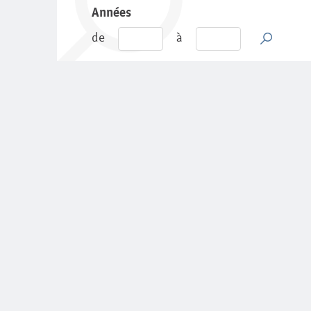
Années
de
à