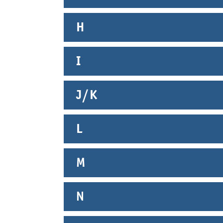
H
I
J/K
L
M
N