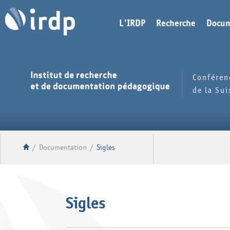
L'IRDP
Recherche
Docum
Conféren
de la Su
/
Documentation
/
Sigles
Sigles