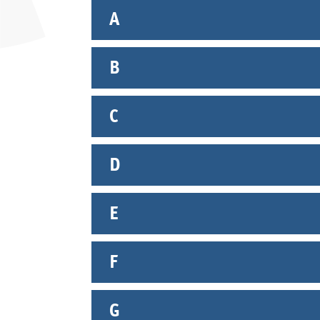
A
B
C
D
E
F
G