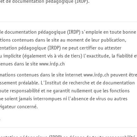
e et de documentation pédagogique (IRDP)
.
t de documentation pédagogique (IRDP)
s'emploie en toute bonne
rmations contenues dans le site au moment de leur publication,
mentation pédagogique (IRDP)
ne peut certifier ou attester
implicite (également vis à vis de tiers) l'exactitude, la fiabilité e
tenues dans le site
www.irdp.ch
mations contenues dans le site internet
www.irdp.ch
peuvent êtr
issement préalable.
L'Institut de recherche et de documentation
ute responsabilité et ne garantit nullement que les fonctions
e soient jamais interrompues ni l'absence de virus ou autres
igateur concerné.
é