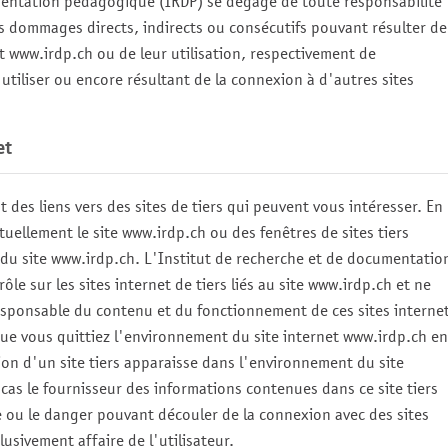
mentation pédagogique (IRDP)
se dégage de toute responsabilité
s dommages directs, indirects ou consécutifs pouvant résulter de
et
www.irdp.ch
ou de leur utilisation, respectivement de
 utiliser ou encore résultant de la connexion à d'autres sites
et
 des liens vers des sites de tiers qui peuvent vous intéresser. En
ntuellement le site
www.irdp.ch
ou des fenêtres de sites tiers
du site
www.irdp.ch
.
L'Institut de recherche et de documentatio
le sur les sites internet de tiers liés au site
www.irdp.ch
et ne
esponsable du contenu et du fonctionnement de ces sites internet
ue vous quittiez l'environnement du site internet
www.irdp.ch
en
ion d'un site tiers apparaisse dans l'environnement du site
cas le fournisseur des informations contenues dans ce site tiers
e ou le danger pouvant découler de la connexion avec des sites
lusivement affaire de l'utilisateur.