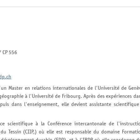
/ CP 556
dp.ch
un Master en relations internationales de l'Université de Genè
géographie à l'Université de Fribourg. Après des expériences da
uis dans l'enseignement, elle devient assistante scientifique
ice scientifique à la Conférence intercantonale de l'instructi
du Tessin (CIIP,) où elle est responsable du domaine Formati
 développement durable (EDD), et à l'IRDP où elle coordonne d