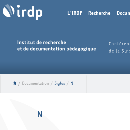
L'IRDP
Recherche
Docum
Conféren
de la Su
/
Documentation
/
Sigles
/
N
N