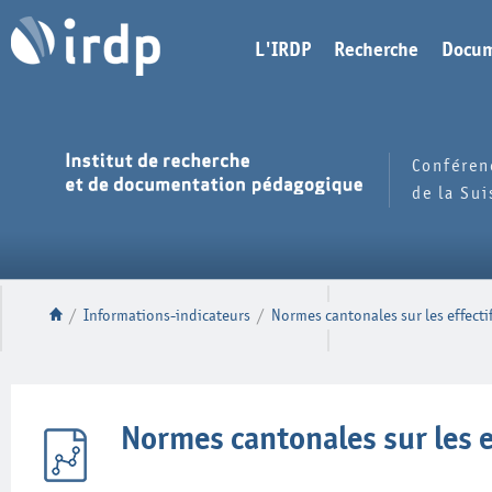
L'IRDP
Recherche
Docum
Conféren
de la Su
/
Informations-indicateurs
/
Normes cantonales sur les effectif
Normes cantonales sur les e