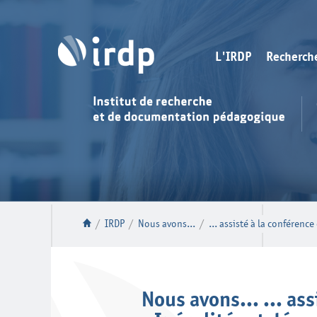
L'IRDP
Recherch
/
IRDP
/
Nous avons...
/
... assisté à la conférenc
Nous avons... ... ass