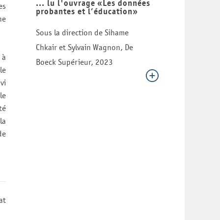
... lu l'ouvrage «Les données
es
probantes et l’éducation»
ne
Sous la direction de Sihame
Chkair et Sylvain Wagnon, De
 à
Boeck Supérieur, 2023
le
vi
le
té
la
de
at