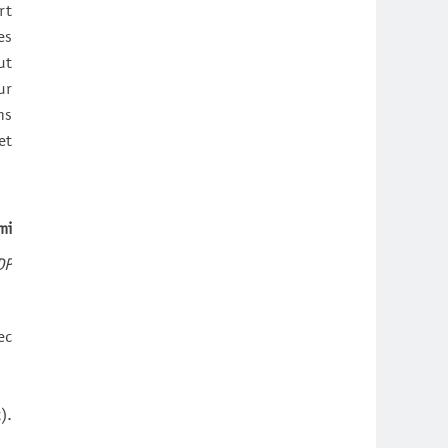
rt
es
ut
ur
ns
et
mi
DP
ec
).