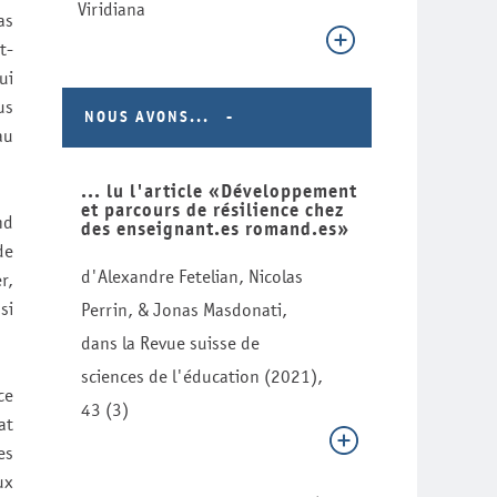
Viridiana
as
t-
ui
us
NOUS AVONS...
au
... lu l'article «Développement
et parcours de résilience chez
nd
des enseignant.es romand.es»
de
d'Alexandre Fetelian, Nicolas
r,
si
Perrin, & Jonas Masdonati,
dans la Revue suisse de
sciences de l'éducation (2021),
ce
43 (3)
at
es
ux