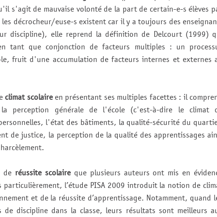
u'il s'agit de mauvaise volonté de la part de certain-e-s élèves p
 les décrocheur/euse-s existent car il y a toujours des enseignan
ur discipline), elle reprend la définition de Delcourt (1999) q
en tant que conjonction de facteurs multiples : un process
ole, fruit d'une accumulation de facteurs internes et externes 
le
climat scolaire
en présentant ses multiples facettes : il compre
la perception générale de l'école (c'est-à-dire le climat 
rpersonnelles, l'état des bâtiments, la qualité-sécurité du quartie
nt de justice, la perception de la qualité des apprentissages ain
 harcèlement.
rs de
réussite scolaire
que plusieurs auteurs ont mis en éviden
s particulièrement, l’étude PISA 2009 introduit la notion de clim
onnement et de la réussite d’apprentissage. Notamment, quand l
de discipline dans la classe, leurs résultats sont meilleurs a