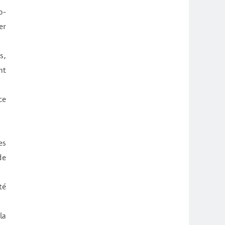
o-
er
s,
nt
ce
es
de
té
la