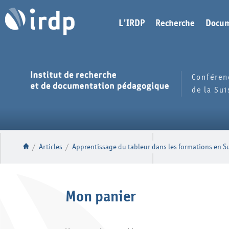
L'IRDP
Recherche
Docum
Conféren
de la Su
/
Articles
/
Apprentissage du tableur dans les formations en Su
Mon panier