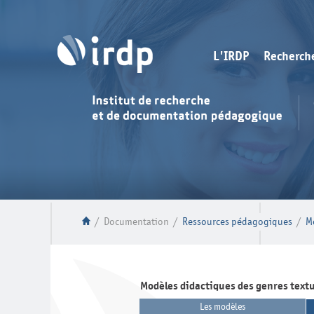
L'IRDP
Recherch
/
Documentation
/
Ressources pédagogiques
/
M
Modèles didactiques des genres text
Les modèles