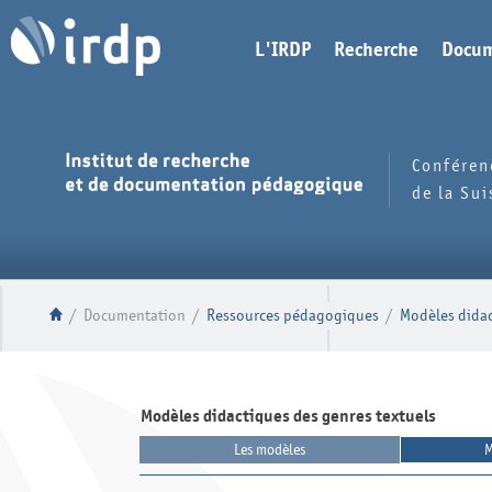
L'IRDP
Recherche
Docum
Conféren
de la Su
/
Documentation
/
Ressources pédagogiques
/
Modèles didac
Modèles didactiques des genres textuels
Les modèles
M