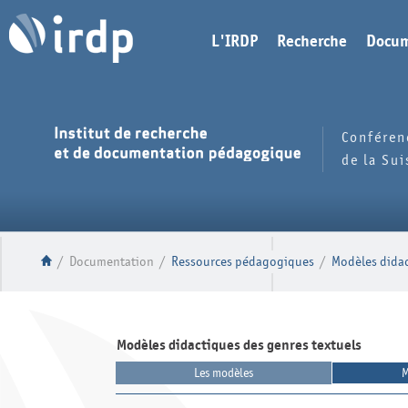
L'IRDP
Recherche
Docum
Conféren
de la Su
/
Documentation
/
Ressources pédagogiques
/
Modèles didac
Modèles didactiques des genres textuels
Les modèles
M