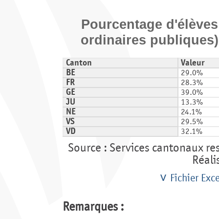
Pourcentage d'élèves
ordinaires publiques)
Canton
Valeur
BE
29.0%
FR
28.3%
GE
39.0%
JU
13.3%
NE
24.1%
VS
29.5%
VD
32.1%
Source : Services cantonaux re
Réali
Fichier Exce
Remarques :