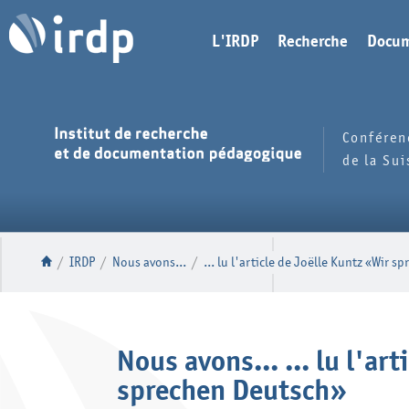
L'IRDP
Recherche
Docum
Conféren
de la Su
/
IRDP
/
Nous avons...
/
... lu l'article de Joëlle Kuntz «Wir 
Nous avons... ... lu l'ar
sprechen Deutsch»