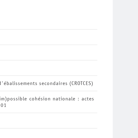
d'ébalissements secondaires (CROTCES)
(im)possible cohésion nationale : actes
001