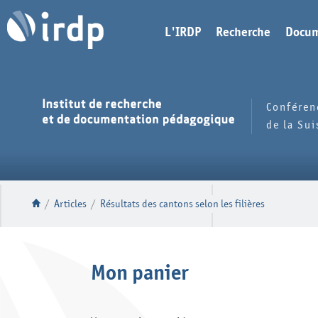
L'IRDP
Recherche
Docum
Conféren
de la Su
/
Articles
/
Résultats des cantons selon les filières
Mon panier