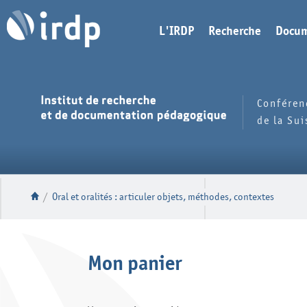
L'IRDP
Recherche
Docum
Conféren
de la Su
/
Oral et oralités : articuler objets, méthodes, contextes
Mon panier