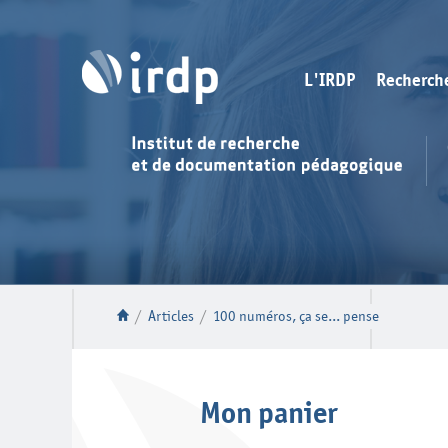
L'IRDP
Recherch
/
Articles
/
100 numéros, ça se... pense
Mon panier