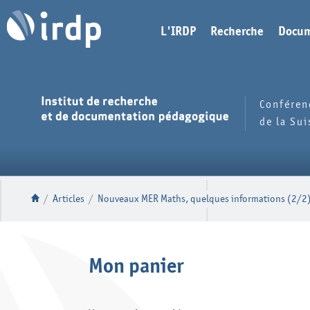
L'IRDP
Recherche
Docum
Conféren
de la Su
/
Articles
/
Nouveaux MER Maths, quelques informations (2/2
Mon panier