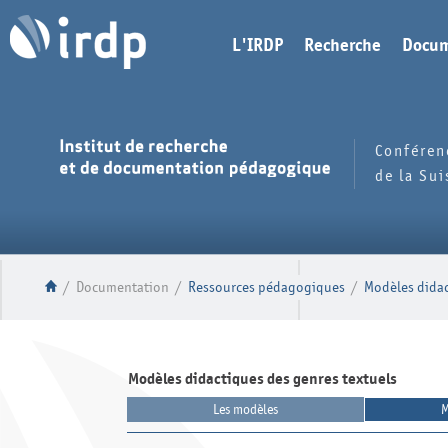
L'IRDP
Recherche
Docum
Conféren
de la Su
/
Documentation
/
Ressources pédagogiques
/
Modèles didac
Modèles didactiques des genres textuels
Les modèles
M