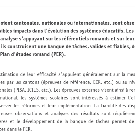
soient cantonales, nationales ou internationales, sont obser
ssibles impacts dans l'évolution des systèmes éducatifs. Les 
'analyse s'appuyant sur les référentiels romands et sur le
 ils construisent une banque de tâches, valides et fiables, d
u Plan d'études romand (PER).
timation de leur efficacité s'appuient généralement sur la me
tes par les cantons (épreuves de référence, ECR, etc.) ou au niv
onales (PISA, ICILS, etc.). Les épreuves externes visent ainsi à r
national, les systèmes scolaires sont intéressés à estimer l'ef
rver les réformes et leur implémentation. La fiabilité des disp
euses observations et analyses des résultats sont régulièrem
ières et le développement de la banque de tâches permet de s
tes dans le PER.