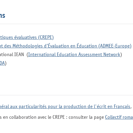
ns
tiques évaluatives (CREPE)
nt des Méthodologies d’Évaluation en Éducation (ADMEE-Europe)
ational IEAN (
International Education Assessment Network
)
DA
)
éral aux particularités pour la production de l'écrit en Français
,
 en collaboration avec le CREPE : consulter la page
Collectif rom