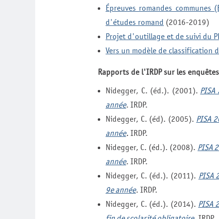
Épreuves romandes communes (Ep
d'études romand
(2016-2019)
Projet d'outillage et de suivi du
Vers un modèle de classification
Rapports de l'IRDP sur les enquête
Nidegger, C. (éd.). (2001).
PISA 
année
. IRDP.
Nidegger, C. (éd). (2005).
PISA 2
année
.
IRDP.
Nidegger, C. (éd.). (2008).
PISA 2
année
. IRDP.
Nidegger, C. (éd.). (2011).
PISA 
9e année
. IRDP.
Nidegger, C. (éd.). (2014).
PISA 
fin de scolarité obligatoire
. IRDP.