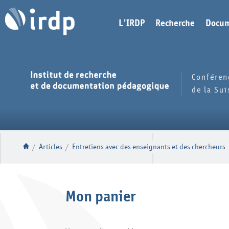
L'IRDP
Recherche
Docum
Conféren
de la Su
/
Articles
/
Entretiens avec des enseignants et des chercheurs
Mon panier