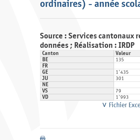
ordinaires) - année sco
Source : Services cantonaux r
données ; Réalisation : IRDP
Canton
Valeur
BE
135
FR
GE
1'435
JU
301
NE
VS
79
VD
1'993
Fichier Exce