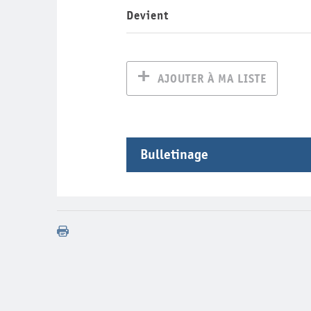
Devient
AJOUTER À MA LISTE
Bulletinage
Année
Volume
Nu
2009
66
2009
65
2008
63
2008
62
2008
61
2007
60