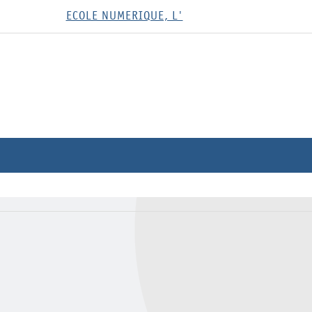
ECOLE NUMERIQUE, L'
méro
Etat
Dossier
Dépôt
Des outils pour l'histoire des
Dépôt
Mondes virtuels, espaces im
/64
Dépôt
L'innovation pédagogique
Dépôt
Publier, un acte scolaire? 
Dépôt
Des outils pour le français e
Dépôt
L'ENT et l'école étendue