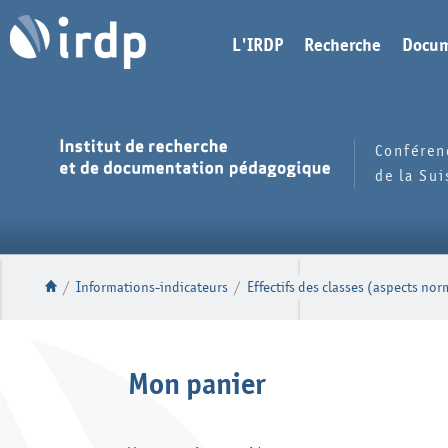
L'IRDP
Recherche
Docum
Conféren
de la Su
/
Informations-indicateurs
/
Effectifs des classes (aspects nor
Mon panier