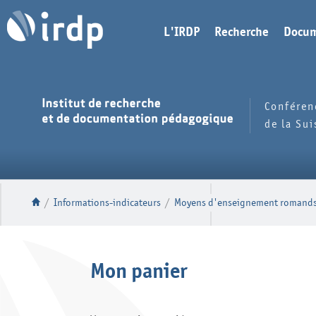
L'IRDP
Recherche
Docum
Conféren
de la Su
/
Informations-indicateurs
/
Moyens d'enseignement romands et
Mon panier