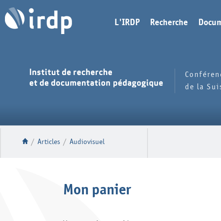
L'IRDP
Recherche
Docum
Conféren
de la Su
/
Articles
/
Audiovisuel
Mon panier