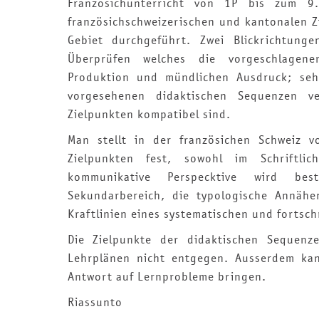
Französichunterricht von 1P bis zum 9
französichschweizerischen und kantonalen 
Gebiet durchgeführt. Zwei Blickrichtung
Überprüfen welches die vorgeschlagenen
Produktion und mündlichen Ausdruck; seh
vorgesehenen didaktischen Sequenzen ver
Zielpunkten kompatibel sind.
Man stellt in der französichen Schweiz v
Zielpunkten fest, sowohl im Schriftli
kommunikative Perspecktive wird be
Sekundarbereich, die typologische Annähe
Kraftlinien eines systematischen und forts
Die Zielpunkte der didaktischen Sequenz
Lehrplänen nicht entgegen. Ausserdem ka
Antwort auf Lernprobleme bringen.
Riassunto