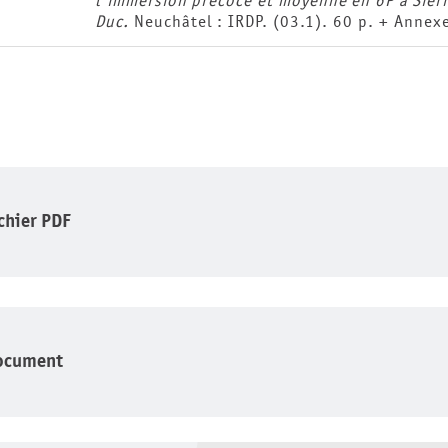
l'immersion précoce et moyenne en 6P à Sierre
Duc.
Neuchâtel : IRDP. (03.1). 60 p. + Annex
ichier PDF
ocument