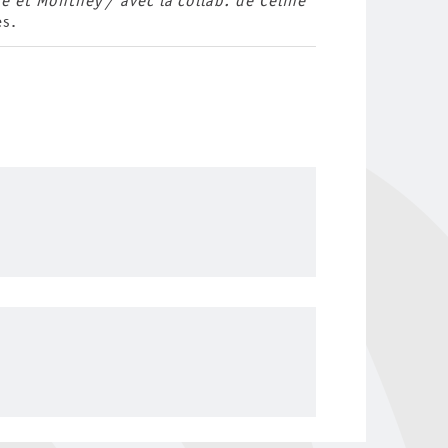
 et Monthey / avec la collab. de Céline
es.