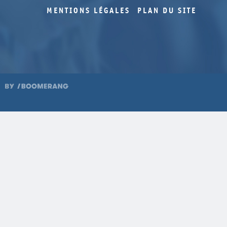
2015
78
MENTIONS LÉGALES
PLAN DU SITE
2014
77
2014
76
2014
75
2013
74
2013
73
2013
72
2012
71
2012
70
2012
69
2011
68
2011
67
2011
66
2010
65
2010
64
2010
63