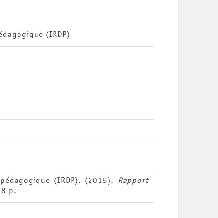
pédagogique (IRDP)
n pédagogique (IRDP). (2015).
Rapport
48 p.