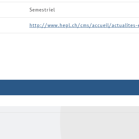
Semestriel
http://www.hepl.ch/cms/accueil/actualites
méro
Etat
Dossier
Circulation
Le numérique à l'épreuve du
Dépôt
Ce mouvement qui fait bouge
Dépôt
Enseigner la durabilité et se
Dépôt
Diversité à l'école : et si on