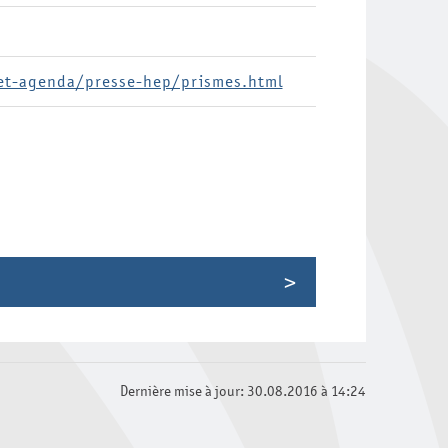
-et-agenda/presse-hep/prismes.html
 confinement - et après ?
r les apprentissages
Dernière mise à jour: 30.08.2016 à 14:24
s paradoxes : quels défis pour l'école?
 s'intéressait aux petites différences?