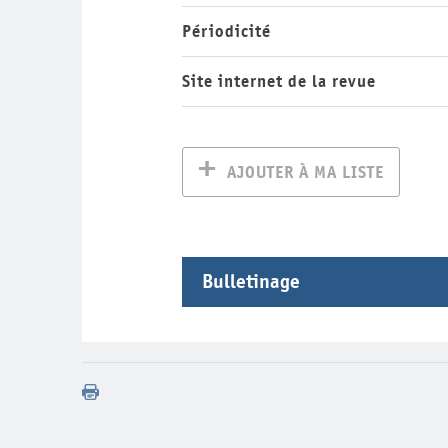
Périodicité
Site internet de la revue
AJOUTER À MA LISTE
Bulletinage
Année
Volume
Nu
2021
27
2013
19
2013
18
2012
17