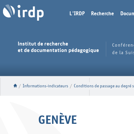
L'IRDP
Recherche
Docum
Conféren
de la Su
/
Informations-indicateurs
/
Conditions de passage au degré s
GENÈVE