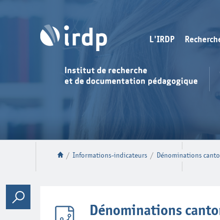
L'IRDP
Recherch
/
Informations-indicateurs
/
Dénominations canton
Dénominations canton