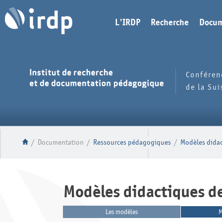
L'IRDP
Recherche
Docum
Conféren
de la Su
/
Documentation
/
Ressources pédagogiques
/
Modèles didac
Modèles didactiques de
Les modèles
M