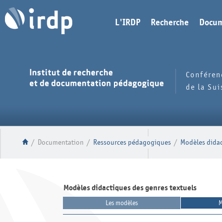
L'IRDP
Recherche
Docum
Conféren
de la Su
/
Documentation
/
Ressources pédagogiques
/
Modèles didac
Modèles didactiques des genres textuels
Les modèles
M