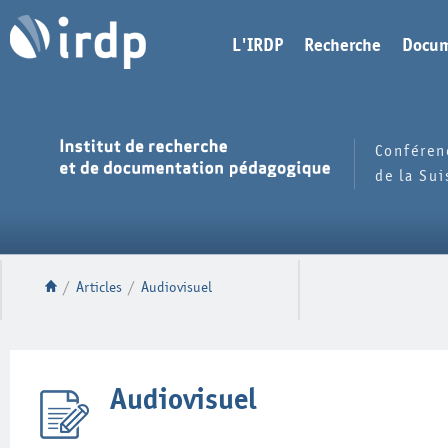
L'IRDP
Recherche
Docum
Conféren
de la Su
/
Articles
/
Audiovisuel
Audiovisuel