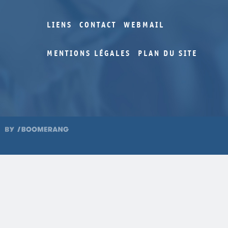
2016
249
2015
247
LIENS
CONTACT
WEBMAIL
2015
245
MENTIONS LÉGALES
PLAN DU SITE