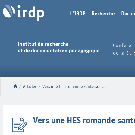
L'IRDP
Recherche
Docum
Conféren
de la Su
/
Articles
/
Vers une HES romande santé-social
Vers une HES romande santé