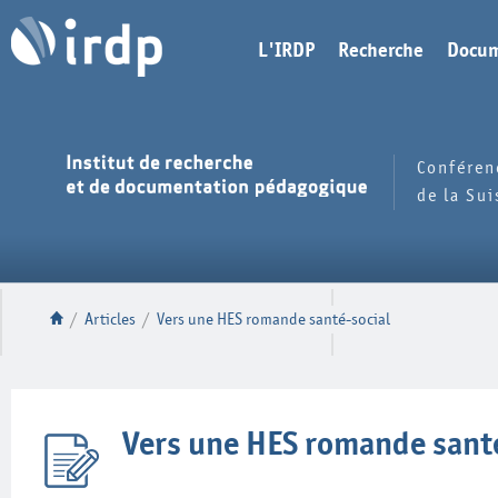
L'IRDP
Recherche
Docum
Conféren
de la Su
/
Articles
/
Vers une HES romande santé-social
Vers une HES romande santé