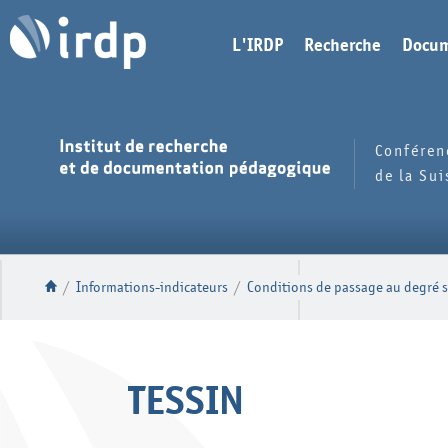
L'IRDP
Recherche
Docum
Conféren
de la Su
/
Informations-indicateurs
/
Conditions de passage au degré s
TESSIN