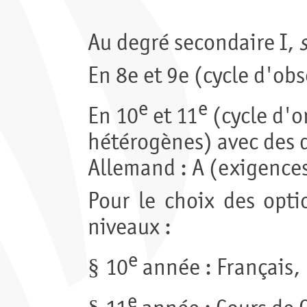
Au degré secondaire I,
En 8e et 9e (cycle d'ob
e
e
En 10
et 11
(cycle d'o
hétérogènes) avec des d
Allemand : A (exigences
Pour le choix des optio
niveaux :
e
§
10
année : Français, 
e