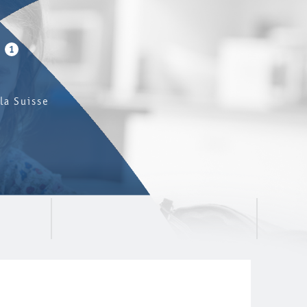
1
la Suisse