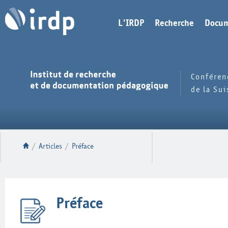
L'IRDP
Recherche
Docum
Conféren
de la Su
/
Articles
/
Préface
Préface