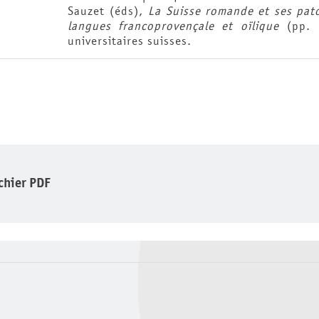
Sauzet (éds),
La Suisse romande et ses pato
langues francoprovençale et oïlique
(pp. 1
universitaires suisses.
ichier PDF