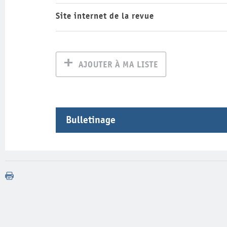
Site internet de la revue
AJOUTER À MA LISTE
Bulletinage
Année
Volume
Numéro
2017
60
2017
59
2017
58
2017
57
2016
56
2016
55