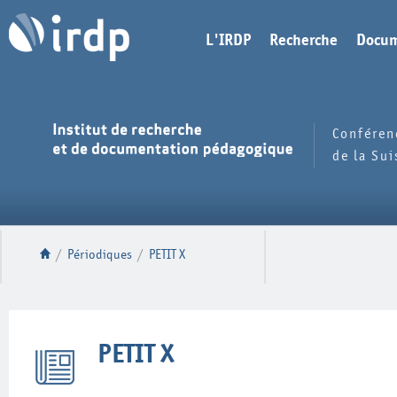
L'IRDP
Recherche
Docum
Conféren
de la Su
/
Périodiques
/
PETIT X
PETIT X