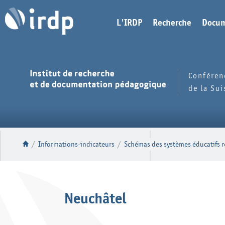
L'IRDP
Recherche
Docum
Conféren
de la Su
/
Informations-indicateurs
/
Schémas des systèmes éducatifs r
Neuchâtel