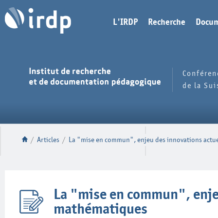
L'IRDP
Recherche
Docum
Conféren
de la Su
/
Articles
/
La "mise en commun", enjeu des innovations actu
La "mise en commun", enjeu
mathématiques