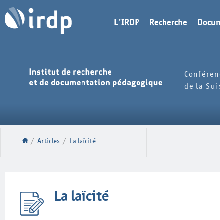
L'IRDP
Recherche
Docum
Conféren
de la Su
/
Articles
/
La laïcité
La laïcité