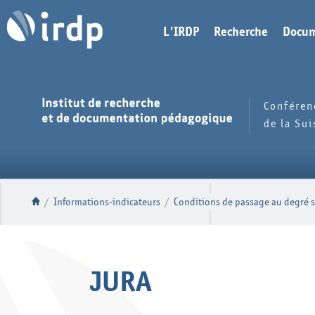
L'IRDP
Recherche
Docum
Conféren
de la Su
/
Informations-indicateurs
/
Conditions de passage au degré s
JURA