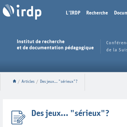
L'IRDP
Recherche
Docum
Conféren
de la Su
/
Articles
/
Des jeux... "sérieux"?
Des jeux... "sérieux"?